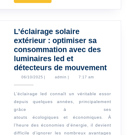
MORE
votre
budget
?
L’éclairage solaire
extérieur : optimiser sa
consommation avec des
luminaires led et
L’éclair
détecteurs de mouvement
solaire
06/10/2025
admin
06/10/2025
|
admin
|
7:17 am
extérieu
:
L’éclairage led connaît un véritable essor
depuis quelques années, principalement
optimis
grâce à ses
sa
atouts écologiques et économiques. À
consom
l’heure des économies d’énergie, il devient
avec
difficile d’ignorer les nombreux avantages