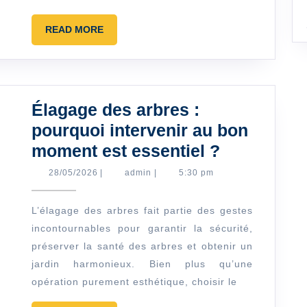
revêtements
de
READ
READ MORE
MORE
parquets
en
bois
Élagage des arbres :
pourquoi intervenir au bon
Élagage
moment est essentiel ?
des
28/05/2026
admin
28/05/2026
|
admin
|
5:30 pm
arbres
:
L’élagage des arbres fait partie des gestes
incontournables pour garantir la sécurité,
pourquoi
préserver la santé des arbres et obtenir un
intervenir
jardin harmonieux. Bien plus qu’une
au
opération purement esthétique, choisir le
bon