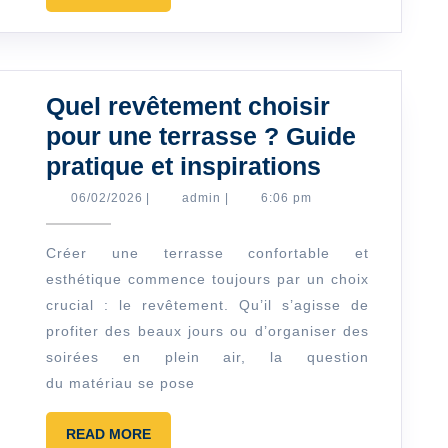
MORE
d’aménagement
extérieur
?
Quel revêtement choisir
pour une terrasse ? Guide
Quel
pratique et inspirations
revêtemen
06/02/2026
admin
06/02/2026
|
admin
|
6:06 pm
choisir
pour
Créer une terrasse confortable et
esthétique commence toujours par un choix
une
crucial : le revêtement. Qu’il s’agisse de
terrasse
profiter des beaux jours ou d’organiser des
?
soirées en plein air, la question
Guide
du matériau se pose
pratique
et
READ
READ MORE