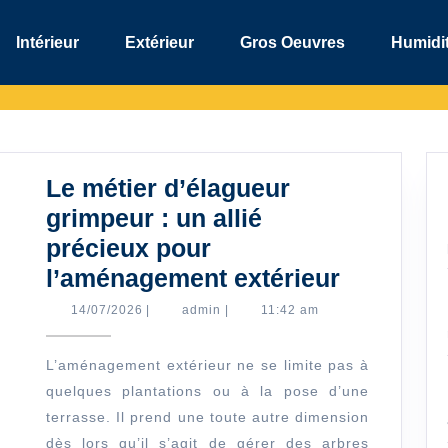
Intérieur
Extérieur
Gros Oeuvres
Humidit
Le métier d’élagueur
grimpeur : un allié
précieux pour
Le
l’aménagement extérieur
métier
14/07/2026
admin
14/07/2026
|
admin
|
11:42 am
d’élague
grimpeur
L’aménagement extérieur ne se limite pas à
quelques plantations ou à la pose d’une
:
terrasse. Il prend une toute autre dimension
un
dès lors qu’il s’agit de gérer des arbres