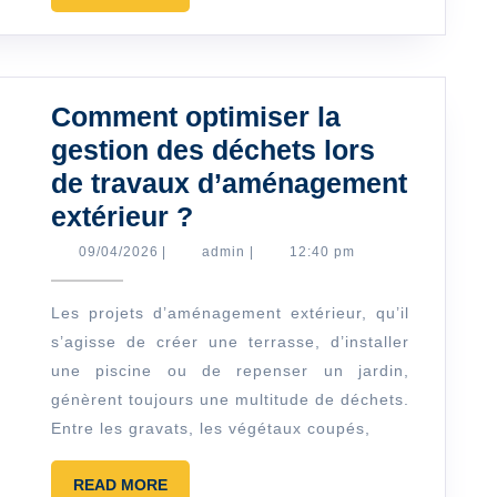
véritable
MORE
espace
de
vie
Comment optimiser la
?
gestion des déchets lors
de travaux d’aménagement
Comment
extérieur ?
optimiser
09/04/2026
admin
09/04/2026
|
admin
|
12:40 pm
la
gestion
Les projets d’aménagement extérieur, qu’il
s’agisse de créer une terrasse, d’installer
des
une piscine ou de repenser un jardin,
déchets
génèrent toujours une multitude de déchets.
lors
Entre les gravats, les végétaux coupés,
de
travaux
READ
READ MORE