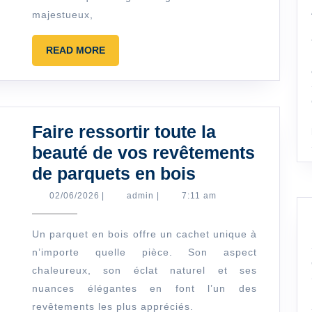
allié
majestueux,
précieux
pour
READ
READ MORE
MORE
l’aména
extérieur
Faire ressortir toute la
beauté de vos revêtements
Faire
de parquets en bois
ressortir
02/06/2026
admin
02/06/2026
|
admin
|
7:11 am
toute
la
Un parquet en bois offre un cachet unique à
n’importe quelle pièce. Son aspect
beauté
chaleureux, son éclat naturel et ses
de
nuances élégantes en font l’un des
vos
revêtements les plus appréciés.