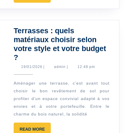
MORE
inspiratio
Terrasses : quels
matériaux choisir selon
votre style et votre budget
Terrasses
?
:
19/01/2026
admin
19/01/2026
|
admin
|
12:48 pm
quels
matériaux
Aménager une terrasse, c’est avant tout
choisir le bon revêtement de sol pour
choisir
profiter d’un espace convivial adapté à vos
selon
envies et à votre portefeuille. Entre le
votre
charme du bois naturel, la solidité
style
et
READ
READ MORE