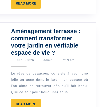
moment
READ
READ MORE
MORE
est
essentiel
?
Aménagement terrasse :
comment transformer
votre jardin en véritable
Aménagement
espace de vie ?
terrasse
01/05/2026
admin
01/05/2026
|
admin
|
7:19 am
:
comment
Le rêve de beaucoup consiste à avoir une
jolie terrasse dans le jardin, un espace où
transformer
l’on aime se retrouver dès qu’il fait beau.
votre
Que ce soit pour bouquiner sous
jardin
en
READ
READ MORE